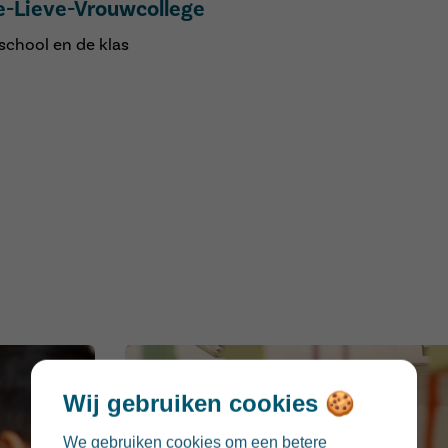
e-Lieve-Vrouwcollege
school en de klas
Wij gebruiken cookies 🍪
We gebruiken cookies om een betere