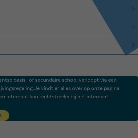
aar.
tapmomenten voor kleuters:
 psychologische begeleiding en helpt bij leerproblemen.
Gentse basis- of secundaire school verloopt via een
vingsregeling. Je vindt er alles over op onze pagina
 een internaat kan rechtstreeks bij het internaat.
 Vorming
.
t