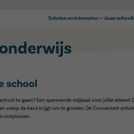
Scholen en internaten
Jouw school
Zoek jouw school
Naar het bas
Kennismakingsmomenten
Naar het sec
sonderwijs
Naar het bui
Op internaat
OKAN
Duaal leren
Inschrijven
e school
hool te gaan? Een spannende mijlpaal voor jullie allebei! De
lt en volop de kans krijgt om te groeien. De Connected-sch
an ontplooien.