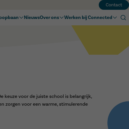
Contact
loopbaan
Nieuws
Over ons
Werken bij Connected
isonderwijs
Onze visie
Werken bij Connected
undair onderwijs
Ons team
Connected Academy
tengewoon onderwijs
Onze geschiedenis
 keuze voor de juiste school is belangrijk,
olen zorgen voor een warme, stimulerende