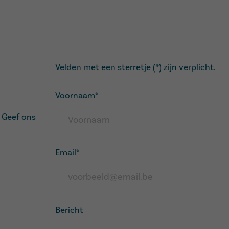
Velden met een sterretje (*) zijn verplicht.
Call me back by fax
Voornaam
*
? Geef ons
Email
*
Bericht