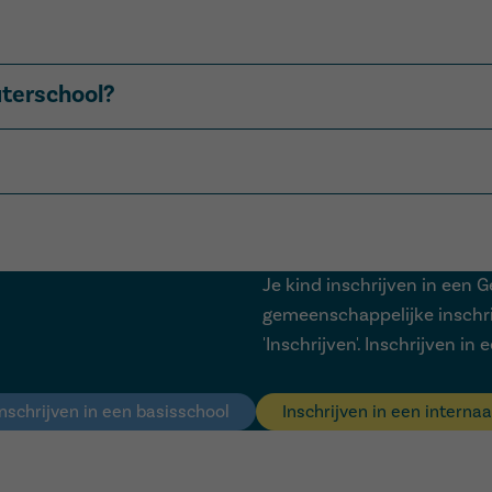
ager onderwijs, en is bedoeld voor kinderen van 2,5 tot 12 j
uterschool?
n 2,5 jaar. Er zijn tijdens het schooljaar verschillende ins
leerlingen en ouders bij de studiekeuze, biedt medische en
Je kind inschrijven in een 
t instappen.
gemeenschappelijke inschrij
'Inschrijven'. Inschrijven in
eken het op
de website van het ministerie van Onderwijs en
Inschrijven in een basisschool
Inschrijven in een internaa