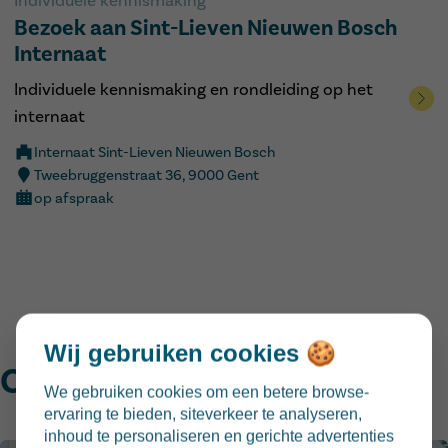
Individuele kennismaking
Bezoek aan Sint-Lieven Nieuwen Bosch
Internaat
Individuele kennismaking en rondleiding op het
internaat
Internaat Sint-Lieven Nieuwen Bosch
Tweebruggenstraat 36, 9000 Gent
op afspraak
Wij gebruiken cookies 🍪
Onze internaten in beeld
We gebruiken cookies om een betere browse-
ervaring te bieden, siteverkeer te analyseren,
inhoud te personaliseren en gerichte advertenties