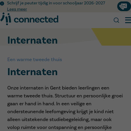
Schrijf je peuter tijdig in voor schooljaar 2026-2027
Cont
Lees meer
Internaten
Scholen en internaten
Jouw schoolloopbaan
Zoek jouw school
Een warme tweede thuis
Nieuws
Kennismakingsmomenten
Naar het basisonderwijs
Internaten
Over ons
Naar het secundair onderwijs
Werken bij Connected
Naar het buitengewoon onderwijs
Onze visie
Onze internaten in Gent bieden leerlingen een
Op internaat
Ons team
Werken bij Connected
warme tweede thuis. Structuur en persoonlijke groei
OKAN
Onze geschiedenis
Connected Academy
gaan er hand in hand. In een veilige en
Duaal leren
ondersteunende leefomgeving krijgt je kind niet
Inschrijven
alleen uitstekende studiebegeleiding, maar ook
volop ruimte voor ontspanning en persoonlijke