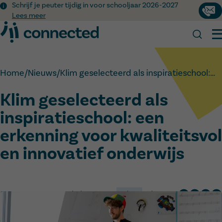
Schrijf je peuter tijdig in voor schooljaar 2026-2027
Cont
Lees meer
Home
/
Nieuws
/
Klim geselecteerd als inspiratieschool:…
Scholen en internaten
Jouw schoolloopbaan
Klim geselecteerd als
Zoek jouw school
Nieuws
Kennismakingsmomenten
Naar het basisonderwijs
inspiratieschool: een
Over ons
Naar het secundair onderwijs
erkenning voor kwaliteitsvol
Werken bij Connected
Naar het buitengewoon onderwijs
Onze visie
en innovatief onderwijs
Op internaat
Ons team
Werken bij Connected
OKAN
Onze geschiedenis
Connected Academy
Duaal leren
Inschrijven
09 juni 2026
Onze scholen
Klim
Delen via: