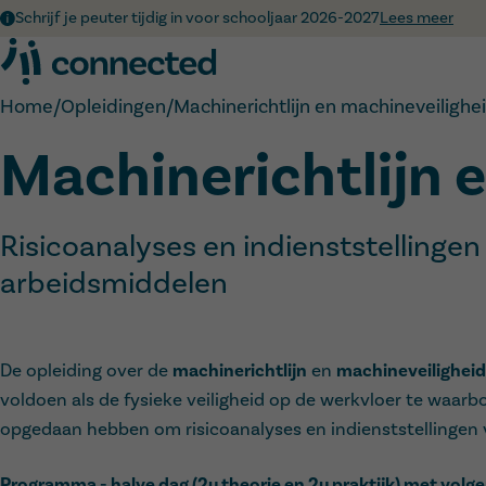
Schrijf je peuter tijdig in voor schooljaar 2026-2027
Lees meer
Home
/
Opleidingen
/
Machinerichtlijn en machineveilighe
Machinerichtlijn 
Risicoanalyses en indienststellinge
arbeidsmiddelen
De opleiding over de
machinerichtlijn
en
machineveiligheid
voldoen als de fysieke veiligheid op de werkvloer te waarb
opgedaan hebben om risicoanalyses en indienststellingen
Programma - halve dag (2u theorie en 2u praktijk) met volg