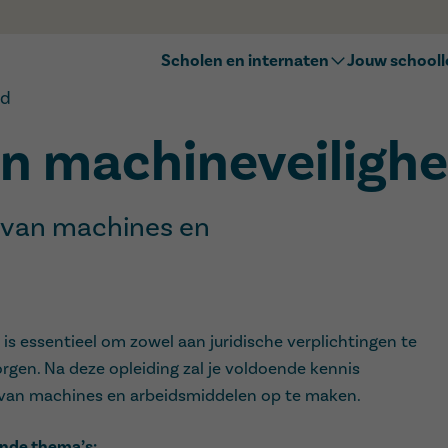
Scholen en internaten
Jouw school
Zoek jouw school
Naar het bas
id
Kennismakingsmomenten
Naar het sec
en machineveilighe
Naar het bui
Op internaat
OKAN
n van machines en
Duaal leren
Inschrijven
is essentieel om zowel aan juridische verplichtingen te
orgen. Na deze opleiding zal je voldoende kennis
 van machines en arbeidsmiddelen op te maken.
ende thema’s: