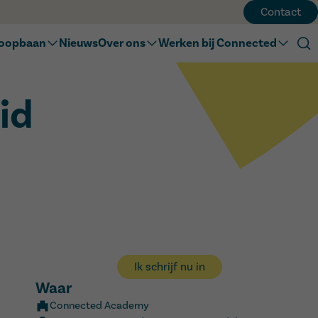
Contact
loopbaan
Nieuws
Over ons
Werken bij Connected
isonderwijs
Onze visie
Werken bij Connected
undair onderwijs
Ons team
Connected Academy
id
tengewoon onderwijs
Onze geschiedenis
Ik schrijf nu in
Waar
Connected Academy