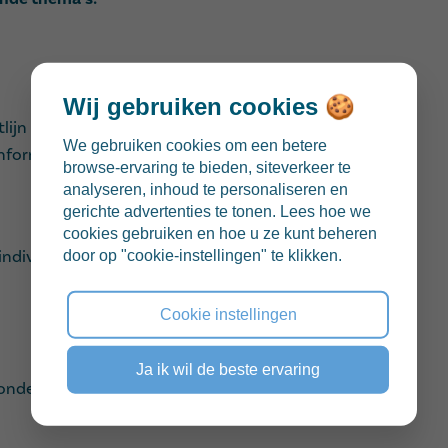
Wij gebruiken cookies 🍪
lijn (wanneer van toepassing?)
We gebruiken cookies om een betere
onformiteitsonderzoek
browse-ervaring te bieden, siteverkeer te
analyseren, inhoud te personaliseren en
gerichte advertenties te tonen. Lees hoe we
cookies gebruiken en hoe u ze kunt beheren
individueel) één of 2 machines (live)bekijken,
door op "cookie-instellingen" te klikken.
n
Cookie instellingen
Ja ik wil de beste ervaring
sonderzoek)