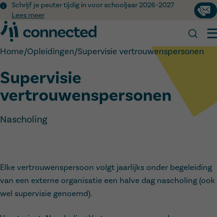
Schrijf je peuter tijdig in voor schooljaar 2026-2027
Cont
Lees meer
Home
/
Opleidingen
/
Supervisie vertrouwenspersonen
Supervisie
Scholen en internaten
vertrouwenspersonen
Jouw schoolloopbaan
Zoek jouw school
Nieuws
Kennismakingsmomenten
Naar het basisonderwijs
Over ons
Nascholing
Naar het secundair onderwijs
Werken bij Connected
Naar het buitengewoon onderwijs
Onze visie
Op internaat
Ons team
Werken bij Connected
OKAN
Onze geschiedenis
Connected Academy
Elke vertrouwenspersoon volgt jaarlijks onder begeleiding
Duaal leren
van een externe organisatie een halve dag nascholing (ook
Inschrijven
wel supervisie genoemd).