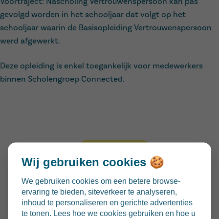
Voortraject: Nascholing Vertrouwenspersoon kan pas
gevolgd worden in het schooljaar dat volgt op het
schooljaar waarin de Basisopleiding Vertrouwenspersoon
werd afgewerkt.
Deze opleiding is enkel toegankelijk voor medewerkers
binnen Scholengroep Connected.
Ik schrijf nu in
Wij gebruiken cookies 🍪
Waar
Connected Academy
We gebruiken cookies om een betere browse-
Internaat OLVP, Zuidstraat 3, 9050 Ledeberg
ervaring te bieden, siteverkeer te analyseren,
Wanneer
inhoud te personaliseren en gerichte advertenties
15 oktober 2026
te tonen. Lees hoe we cookies gebruiken en hoe u