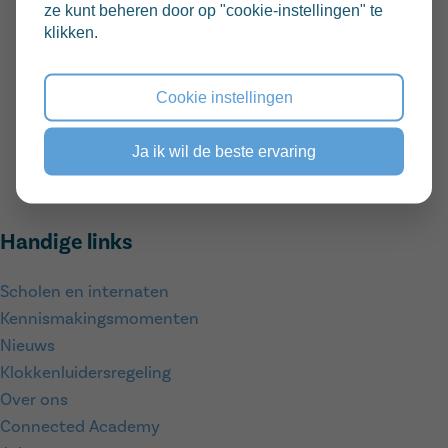
08:30-12:30
ze kunt beheren door op "cookie-instellingen" te
Traject
klikken.
Preventie en welzijn
Delen via:
Cookie instellingen
Ja ik wil de beste ervaring
Handige links
Scholen en internaten
Kennismakingsmomenten
Nieuws
Klokkenluidersregeling
Over ons
Connected Academy