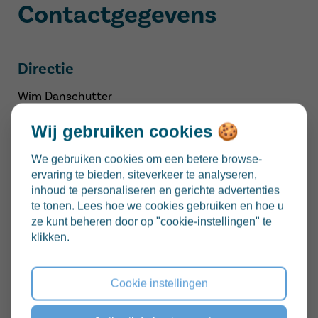
Contactgegevens
Directie
Wim Danschutter
Ulrik De Roover
Wij gebruiken cookies 🍪
Maaike Merens
We gebruiken cookies om een betere browse-
Adres
ervaring te bieden, siteverkeer te analyseren,
inhoud te personaliseren en gerichte advertenties
Tweebruggenstraat 55
te tonen. Lees hoe we cookies gebruiken en hoe u
9000 Gent
ze kunt beheren door op "cookie-instellingen" te
klikken.
09 225 46 44
directie@olvigent.be
Cookie instellingen