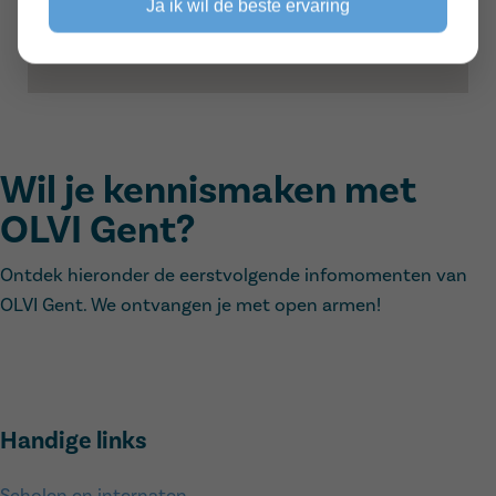
Ja ik wil de beste ervaring
Wil je kennismaken met
OLVI Gent?
Ontdek hieronder de eerstvolgende infomomenten van
OLVI Gent. We ontvangen je met open armen!
Handige links