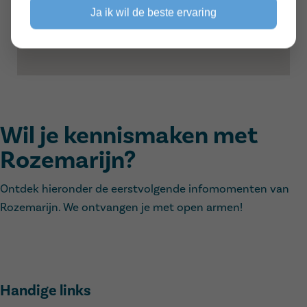
Ja ik wil de beste ervaring
Wil je kennismaken met
Rozemarijn?
Ontdek hieronder de eerstvolgende infomomenten van
Rozemarijn. We ontvangen je met open armen!
Handige links