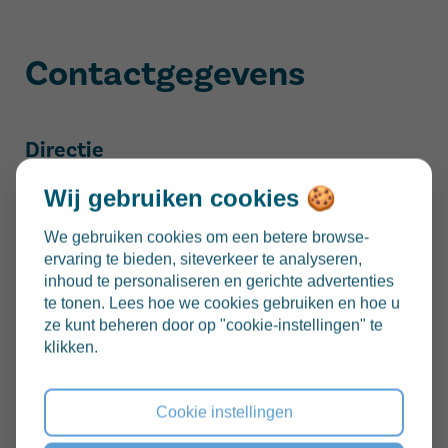
Contactgegevens
Directie
Tine Beke
Wij gebruiken cookies 🍪
We gebruiken cookies om een betere browse-
Adres
ervaring te bieden, siteverkeer te analyseren,
inhoud te personaliseren en gerichte advertenties
Kloosterstraat 6D
te tonen. Lees hoe we cookies gebruiken en hoe u
9031 Drongen
ze kunt beheren door op "cookie-instellingen" te
09 282 09 34
klikken.
school@rozemarijn.org
Cookie instellingen